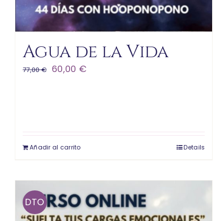
Agua de la Vida
El
El
60,00
€
77,00
€
precio
precio
original
actual
era:
es:
77,00 €.
60,00 €.
Añadir al carrito
Details
DTO