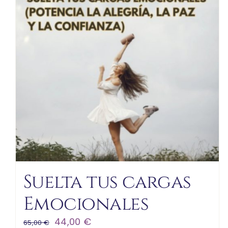
Suelta tus cargas
Emocionales
El
El
44,00
€
65,00
€