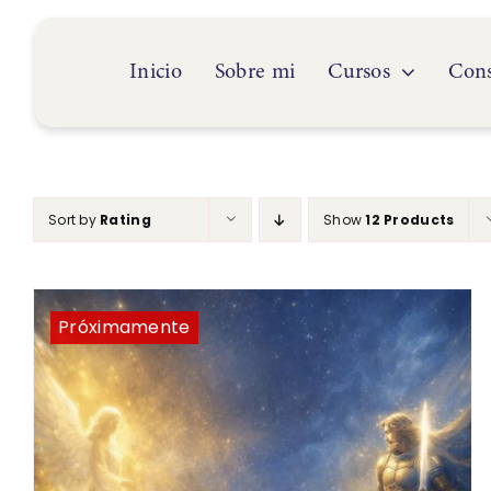
Skip
to
content
Inicio
Sobre mi
Cursos
Cons
Sort by
Rating
Show
12 Products
Próximamente