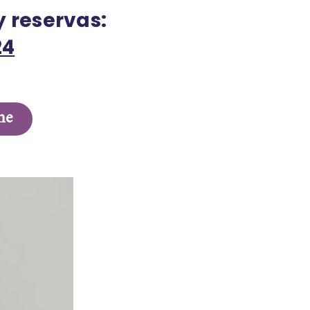
y reservas:
24
me