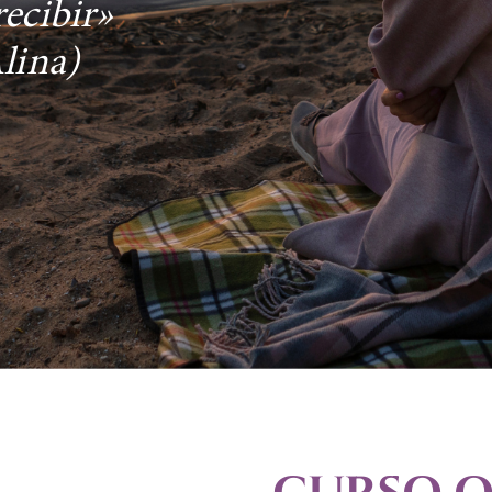
recibir»
lina)