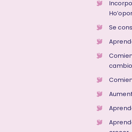
Incorpo
Ho’opon
Se cons
Aprende
Comienz
cambio 
Comienz
Aument
Aprende
Aprende