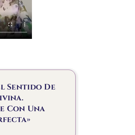
l Sentido De
ivina.
de Con Una
rfecta»