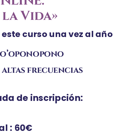
NLINE:
 la Vida»
a este curso una vez al año
 Ho’oponopono
altas frecuencias
da de inscripción:
ial
: 60€