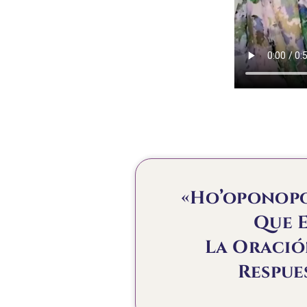
«Ho’oponopo
Que E
La Oració
Respue