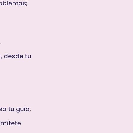
roblemas;
.
, desde tu
ea tu guía.
rmítete