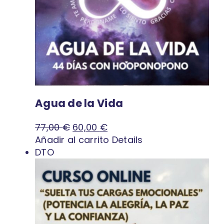
Agua de la Vida
El
El
77,00
€
60,00
€
precio
precio
Añadir al carrito
Details
original
actual
DTO
era:
es:
77,00 €.
60,00 €.