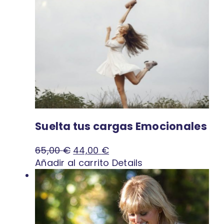
Suelta tus cargas Emocionales
El
El
65,00
€
44,00
€
precio
precio
Añadir al carrito
Details
original
actual
era:
es:
65,00 €.
44,00 €.